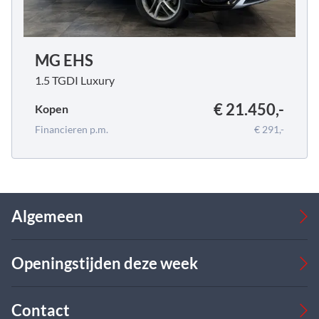
MG EHS
1.5 TGDI Luxury
€ 21.450,-
Kopen
Financieren p.m.
€ 291,-
Algemeen
Occasions
Openingstijden deze week
Bedrijfswagens
Verkoop
Werkplaats
Verkoop
Contact
Over ons
Ma
08:00 - 17:00
09:00 - 18:00