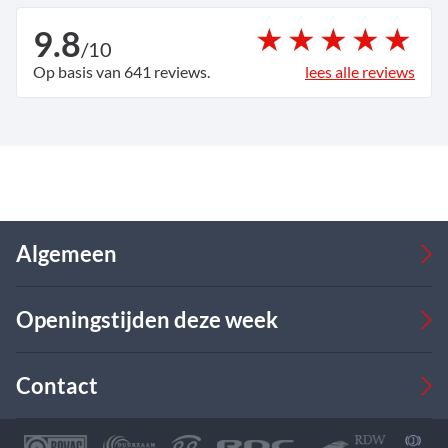
9.8
/
10
Op basis van 641 reviews.
lees alle reviews
Algemeen
Occasions
Openingstijden deze week
Bedrijfswagens
Verkoop
Werkplaats
Verkoop
Contact
Over ons
Ma
08:00 - 17:00
09:00 - 18:00
Leasing
Di
08:00 - 17:00
09:00 - 18:00
Autobedrijf Boks BV