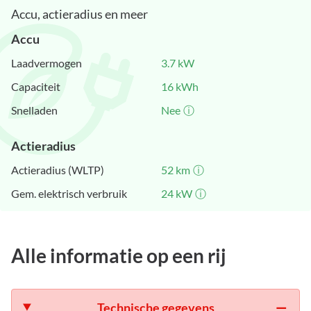
Accu, actieradius en meer
Accu
Laadvermogen
3.7
kW
Capaciteit
16
kWh
Snelladen
Nee
ⓘ
Actieradius
Actieradius (WLTP)
52
km
ⓘ
Gem. elektrisch verbruik
24
kW
ⓘ
Alle informatie op een rij
Technische gegevens