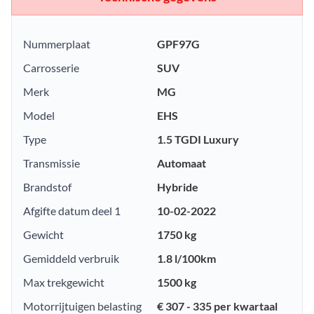
Nummerplaat
GPF97G
Carrosserie
SUV
Merk
MG
Model
EHS
Type
1.5 TGDI Luxury
Transmissie
Automaat
Brandstof
Hybride
Afgifte datum deel 1
10-02-2022
Gewicht
1750 kg
Gemiddeld verbruik
1.8 l/100km
Max trekgewicht
1500 kg
Motorrijtuigen belasting
€ 307 - 335 per kwartaal