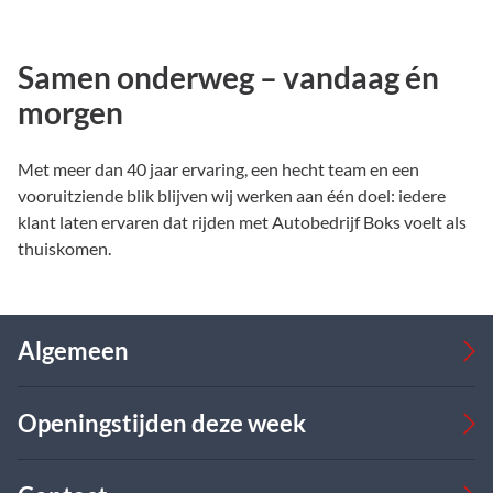
Samen onderweg – vandaag én
morgen
Met meer dan 40 jaar ervaring, een hecht team en een
vooruitziende blik blijven wij werken aan één doel: iedere
klant laten ervaren dat rijden met Autobedrijf Boks voelt als
thuiskomen.
Algemeen
Occasions
Openingstijden deze week
Bedrijfswagens
Verkoop
Werkplaats
Verkoop