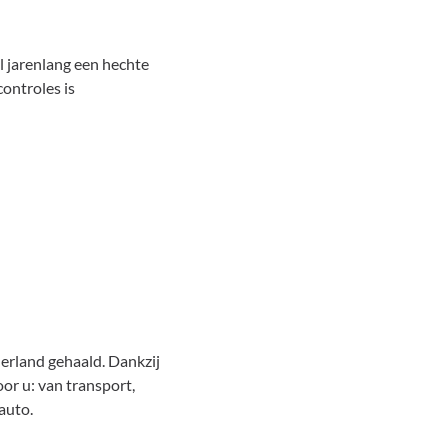
l jarenlang een hechte
ontroles is
derland gehaald. Dankzij
or u: van transport,
auto.