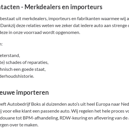
tacten - Merkdealers en importeurs
estaat uit merkdealers, importeurs en fabrikanten waarmee wij a
ankzij deze relaties weten we zeker dat iedere auto aan strenge c
eze in onze voorraad wordt opgenomen.
n:
eterstand,
e) schades of reparaties,
chnisch een goede staat,
derhoudshistorie.
ieuwe importeren
eeft Autobedrijf Boks al duizenden auto’s uit heel Europa naar Ne
j voor elke klant een passende auto. Wij regelen het hele proces vo
 douane tot BPM-afhandeling, RDW-keuring en aflevering van de 
orgen over te maken.