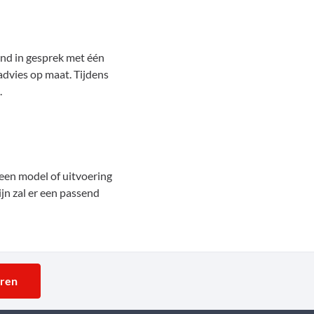
end in gesprek met één
advies op maat. Tijdens
.
 een model of uitvoering
jn zal er een passend
uren