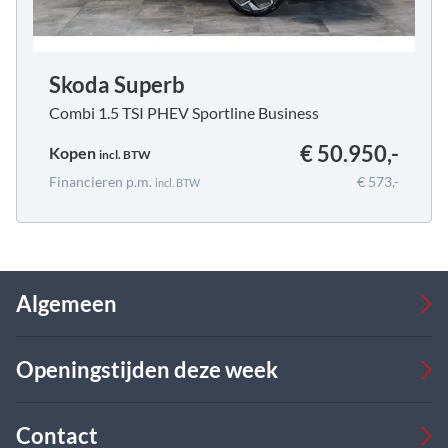
Skoda Superb
Combi 1.5 TSI PHEV Sportline Business
€ 50.950,-
Kopen
incl.
BTW
Financieren p.m.
€ 573,-
incl.
BTW
Algemeen
Occasions
Openingstijden deze week
Bedrijfswagens
Verkoop
Werkplaats
Verkoop
Contact
Over ons
Ma
08:00 - 17:00
09:00 - 18:00