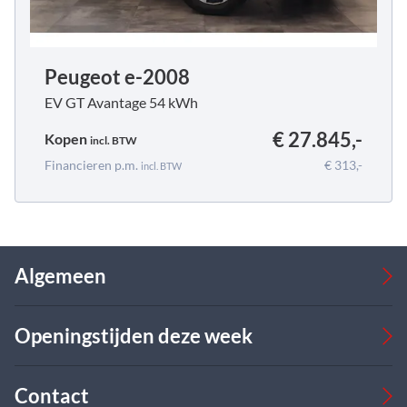
Peugeot e-2008
EV GT Avantage 54 kWh
€ 27.845,-
Kopen
incl.
BTW
Financieren p.m.
€ 313,-
incl.
BTW
Algemeen
Occasions
Openingstijden deze week
Bedrijfswagens
Verkoop
Werkplaats
Verkoop
Contact
Over ons
Ma
08:00 - 17:00
09:00 - 18:00