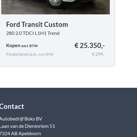
Ford Transit Custom
280 2.0 TDCI L1H1 Trend
€ 25.350,-
Kopen
excl.
BTW
Financieren p.m.
€ 299,-
excl.
BTW
Contact
Autobedrijf Boks BV
Laan van de Dierenriem
51
7324 AB
Apeldoorn