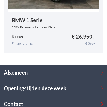
BMW 1 Serie
118i Business Edition Plus
€ 26.950,-
Kopen
Financieren p.m.
€ 366,-
Algemeen
Occasions
Openingstijden deze week
Bedrijfswagens
Verkoop
Werkplaats
Verkoop
Contact
Over ons
Ma
08:00 - 17:00
09:00 - 18:00