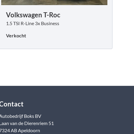
Volkswagen T-Roc
1.5 TSI R-Line 3x Business
Verkocht
Contact
Autobedrijf Boks BV
Laan van de Dierenriem
51
7324 AB
Apeldoorn