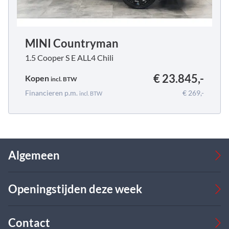
MINI Countryman
1.5 Cooper S E ALL4 Chili
€ 23.845,-
Kopen
incl.
BTW
Financieren p.m.
€ 269,-
incl.
BTW
Algemeen
Occasions
Openingstijden deze week
Bedrijfswagens
Verkoop
Werkplaats
Verkoop
Contact
Over ons
Ma
08:00 - 17:00
09:00 - 18:00