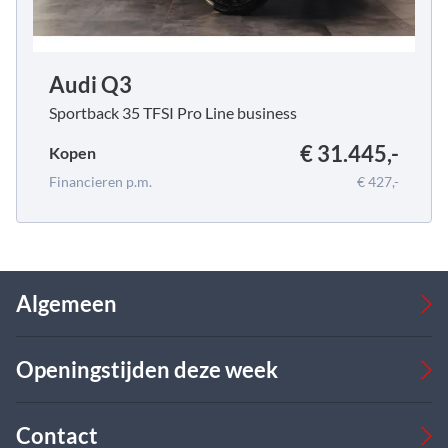
Audi Q3
Sportback 35 TFSI Pro Line business
€ 31.445,-
Kopen
Financieren p.m.
€ 427,-
Algemeen
Occasions
Openingstijden deze week
Bedrijfswagens
Verkoop
Werkplaats
Verkoop
Contact
Over ons
Ma
08:00 - 17:00
09:00 - 18:00