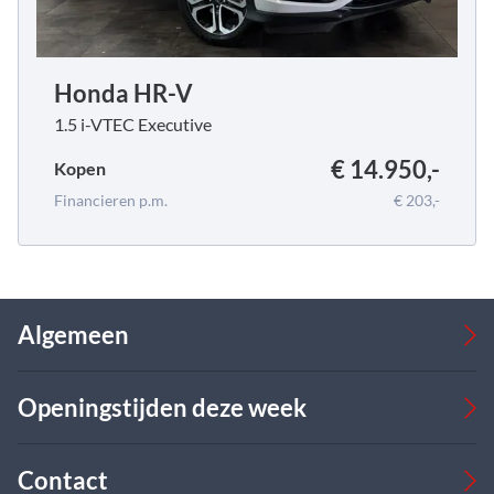
Honda HR-V
1.5 i-VTEC Executive
€ 14.950,-
Kopen
Financieren p.m.
€ 203,-
Algemeen
Occasions
Openingstijden deze week
Bedrijfswagens
Verkoop
Werkplaats
Verkoop
Contact
Over ons
Ma
08:00 - 17:00
09:00 - 18:00