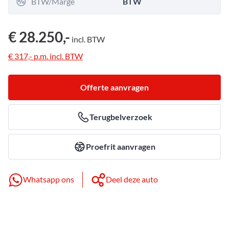
BTW/Marge
BTW
€ 28.250,-
incl.
BTW
€ 317,-
p.m.
incl.
BTW
Offerte aanvragen
Terugbelverzoek
Proefrit aanvragen
Whatsapp ons
Deel deze auto