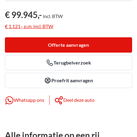
€ 99.945,-
incl.
BTW
€ 1.121,-
p.m.
incl.
BTW
Offerte aanvragen
Terugbelverzoek
Proefrit aanvragen
Whatsapp ons
Deel deze auto
Alle informatie op een rij