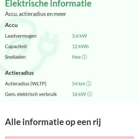
Elektrische informatie
Accu, actieradius en meer
Accu
Laadvermogen
3.6
kW
Capaciteit
12
kWh
Snelladen
Nee
ⓘ
Actieradius
Actieradius (WLTP)
54
km
ⓘ
Gem. elektrisch verbruik
16
kW
ⓘ
Alle informatie op een rij