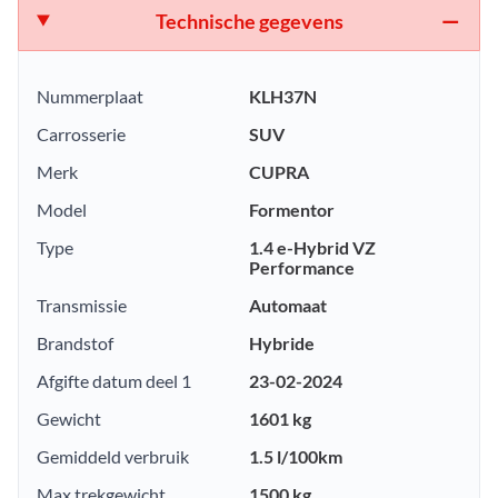
Technische gegevens
Nummerplaat
KLH37N
Carrosserie
SUV
Merk
CUPRA
Model
Formentor
Type
1.4 e-Hybrid VZ
Performance
Transmissie
Automaat
Brandstof
Hybride
Afgifte datum deel 1
23-02-2024
Gewicht
1601 kg
Gemiddeld verbruik
1.5 l/100km
Max trekgewicht
1500 kg