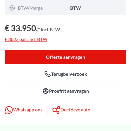
BTW/Marge
BTW
€ 33.950,-
incl.
BTW
€ 382,-
p.m.
incl.
BTW
Offerte aanvragen
Terugbelverzoek
Proefrit aanvragen
Whatsapp ons
Deel deze auto