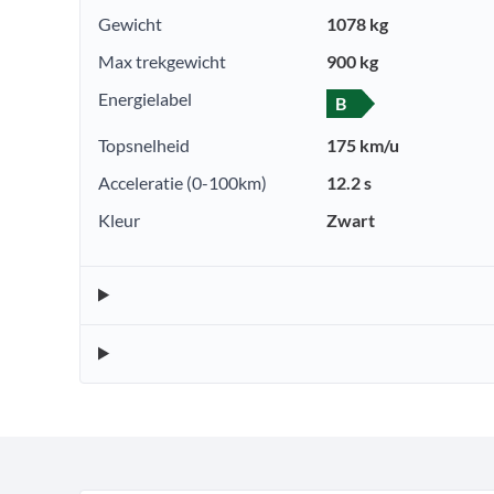
Gewicht
1078 kg
Max trekgewicht
900 kg
Energielabel
B
Topsnelheid
175 km/u
Acceleratie (0-100km)
12.2 s
Kleur
Zwart