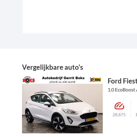
Vergelijkbare auto's
Ford Fies
1.0 EcoBoost 
28.875