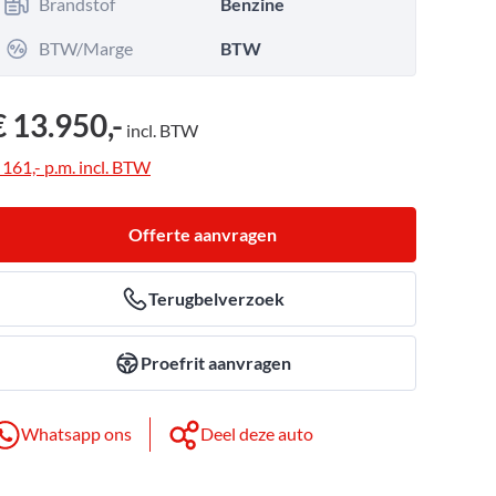
Brandstof
Benzine
BTW/Marge
BTW
€ 13.950,-
incl.
BTW
 161,-
p.m.
incl.
BTW
Offerte aanvragen
Terugbelverzoek
Proefrit aanvragen
Whatsapp ons
Deel deze auto