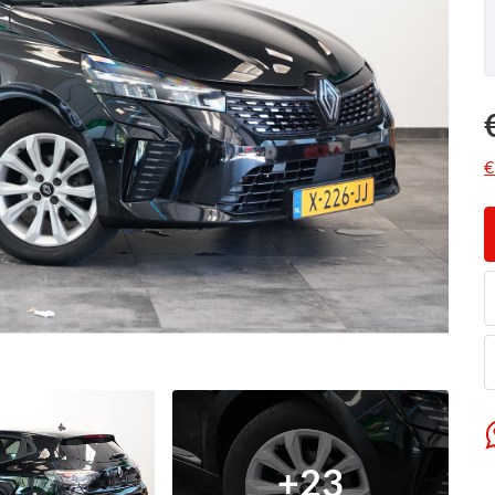
€
+
23