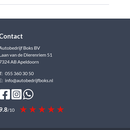
Contact
Autobedrijf Boks BV
Laan van de Dierenriem
51
7324 AB
Apeldoorn
T:
055 360 30 50
E:
info@autobedrijfboks.nl
9.8
/
10