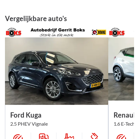
Vergelijkbare auto's
Ford Kuga
Renault
2.5 PHEV Vignale
1.6 E-Tech P