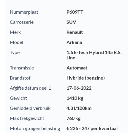
Nummerplaat
P609TT
Carrosserie
SUV
Merk
Renault
Model
Arkana
Type
1.6 E-Tech Hybrid 145 R.S.
Line
Transmissie
Automaat
Brandstof
Hybride (benzine)
Afgifte datum deel 1
17-06-2022
Gewicht
1410 kg
Gemiddeld verbruik
4.3 l/100km
Max trekgewicht
760 kg
Motorrijtuigen belasting
€ 226 - 247 per kwartaal