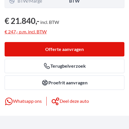
BTW/Marge
BTW
€ 21.840,-
incl.
BTW
€ 247,-
p.m.
incl.
BTW
Offerte aanvragen
Terugbelverzoek
Proefrit aanvragen
Whatsapp ons
Deel deze auto