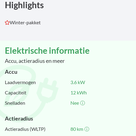
Highlights
Winter-pakket
Elektrische informatie
Accu, actieradius en meer
Accu
Laadvermogen
3.6
kW
Capaciteit
12
kWh
Snelladen
Nee
ⓘ
Actieradius
Actieradius (WLTP)
80
km
ⓘ