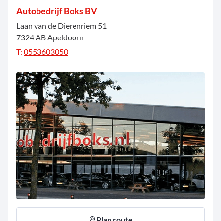
Autobedrijf Boks BV
Laan van de Dierenriem
51
7324 AB
Apeldoorn
T:
0553603050
Plan route