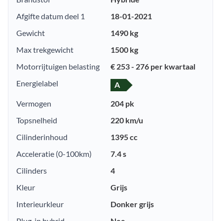
Afgifte datum deel 1
18-01-2021
Gewicht
1490 kg
Max trekgewicht
1500 kg
Motorrijtuigen belasting
€ 253 - 276 per kwartaal
Energielabel
A
Vermogen
204 pk
Topsnelheid
220 km/u
Cilinderinhoud
1395 cc
Acceleratie (0-100km)
7.4 s
Cilinders
4
Kleur
Grijs
Interieurkleur
Donker grijs
Plug-in hybrid
Nee