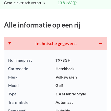
Gem. elektrisch verbruik
13.8
kW
ⓘ
Alle informatie op een rij
Technische gegevens
Nummerplaat
T978GH
Carrosserie
Hatchback
Merk
Volkswagen
Model
Golf
Type
1.4 eHybrid Style
Transmissie
Automaat
Brandstof
Hybride