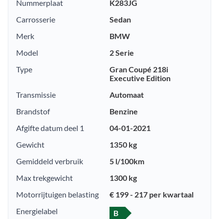
Nummerplaat
K283JG
Carrosserie
Sedan
Merk
BMW
Model
2 Serie
Type
Gran Coupé 218i
Executive Edition
Transmissie
Automaat
Brandstof
Benzine
Afgifte datum deel 1
04-01-2021
Gewicht
1350 kg
Gemiddeld verbruik
5 l/100km
Max trekgewicht
1300 kg
Motorrijtuigen belasting
€ 199 - 217 per kwartaal
Energielabel
B