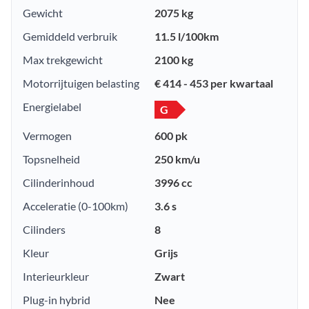
Gewicht
2075 kg
Gemiddeld verbruik
11.5 l/100km
Max trekgewicht
2100 kg
Motorrijtuigen belasting
€ 414 - 453 per kwartaal
Energielabel
G
Vermogen
600 pk
Topsnelheid
250 km/u
Cilinderinhoud
3996 cc
Acceleratie (0-100km)
3.6 s
Cilinders
8
Kleur
Grijs
Interieurkleur
Zwart
Plug-in hybrid
Nee