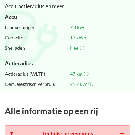
Accu, actieradius en meer
Accu
Laadvermogen
7.4
kW
Capaciteit
17
kWh
Snelladen
Nee
ⓘ
Actieradius
Actieradius (WLTP)
47
km
ⓘ
Gem. elektrisch verbruik
21.7
kW
ⓘ
Alle informatie op een rij
Technische gegevens