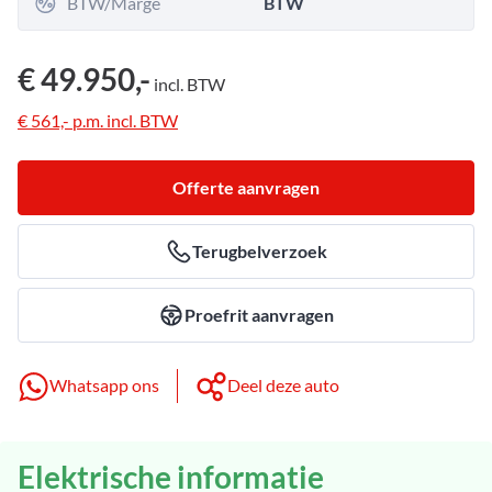
BTW/Marge
BTW
€ 49.950,-
incl.
BTW
€ 561,-
p.m.
incl.
BTW
Offerte aanvragen
Terugbelverzoek
Proefrit aanvragen
Whatsapp ons
Deel deze auto
Elektrische informatie