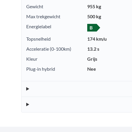
Gewicht
955 kg
Max trekgewicht
500 kg
Energielabel
B
Topsnelheid
174 km/u
Acceleratie (0-100km)
13.2 s
Kleur
Grijs
Plug-in hybrid
Nee