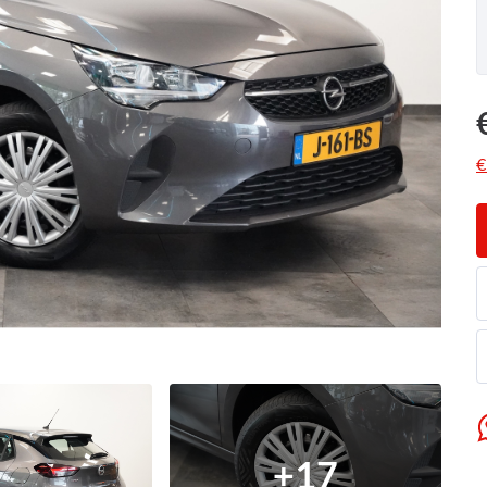
€
+
17