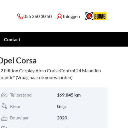
055 360 30 50
Inloggen
Contact
Opel Corsa
.2 Edition Carplay Airco CruiseControl 24 Maanden
arantie* (Vraag naar de voorwaarden)
Tellerstand
169.845 km
Kleur
Grijs
Bouwjaar
2020