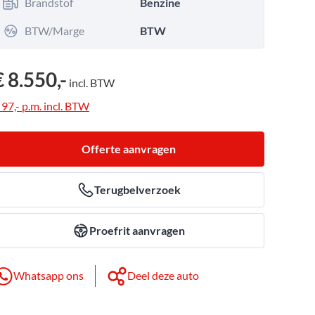
Brandstof
Benzine
BTW/Marge
BTW
€ 8.550,-
incl.
BTW
 97,-
p.m.
incl.
BTW
Offerte aanvragen
Terugbelverzoek
Proefrit aanvragen
Whatsapp ons
Deel deze auto