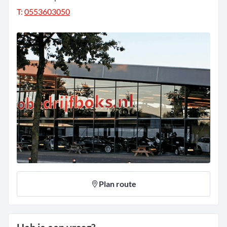
T:
0553603050
Plan route