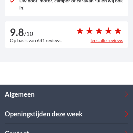
Uw boot, motor, camper of caravan ruilen wij ook
in!
9.8
/
10
Op basis van 641 reviews.
lees alle reviews
Algemeen
Occasions
Openingstijden deze week
Bedrijfswagens
Verkoop
Werkplaats
Verkoop