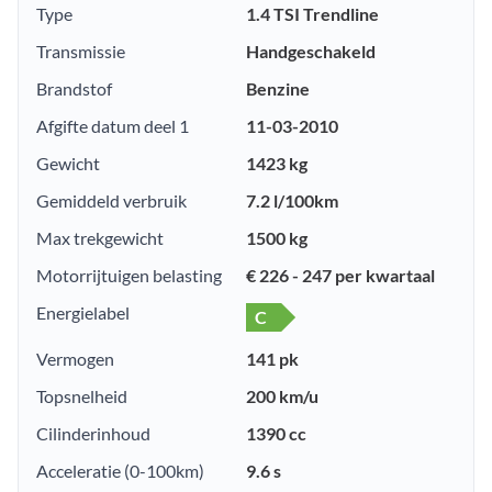
Type
1.4 TSI Trendline
Transmissie
Handgeschakeld
Brandstof
Benzine
Afgifte datum deel 1
11-03-2010
Gewicht
1423 kg
Gemiddeld verbruik
7.2 l/100km
Max trekgewicht
1500 kg
Motorrijtuigen belasting
€ 226 - 247 per kwartaal
Energielabel
C
Vermogen
141 pk
Topsnelheid
200 km/u
Cilinderinhoud
1390 cc
Acceleratie (0-100km)
9.6 s