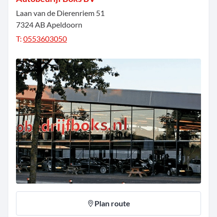
Laan van de Dierenriem
51
7324 AB
Apeldoorn
T:
0553603050
Plan route