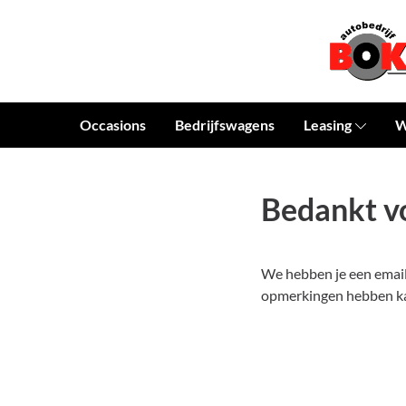
Occasions
Bedrijfswagens
Leasing
W
Bedankt vo
We hebben je een email
opmerkingen hebben ka