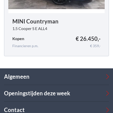
MINI Countryman
1.5 Cooper S E ALL4
€ 26.450,-
Kopen
Financieren p.m.
€ 359,-
Algemeen
Occasions
Openingstijden deze week
Bedrijfswagens
Verkoop
Werkplaats
Verkoop
Contact
Over ons
Ma
08:00 - 17:00
09:00 - 18:00