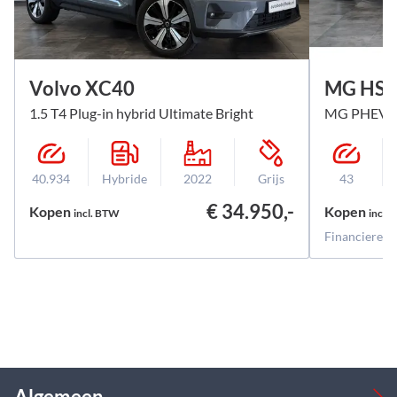
Volvo XC40
MG HS
1.5 T4 Plug-in hybrid Ultimate Bright
MG PHEV 1.
40.934
Hybride
2022
Grijs
43
€ 34.950,-
Kopen
Kopen
incl.
BTW
incl.
B
Financieren 
Algemeen